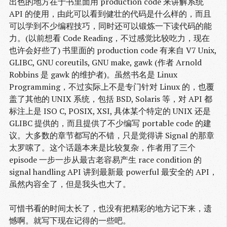
出色的地方在于书里面用 production code 来讲解系统
API 的使用，由此可以看到健壮的代码是什么样的，而且
可以学到不少编程技巧，同时还可以锻炼一下读代码的能
力。(以前想看 Code Reading，不过感觉比较吃力，现在
也许会好些了) 书里面的 production code 有来自 V7 Unix,
GLIBC, GNU coreutils, GNU make, gawk (作者 Arnold
Robbins 是 gawk 的维护者)。虽然书名是 Linux
Programming，不过实际上不是专门针对 Linux 的，也覆
盖了其他的 UNIX 系统，包括 BSD, Solaris 等，对 API 都
标注上是 ISO C, POSIX, XSI, 具体某个特定的 UNIX 还是
GLIBC 提供的，而且提供了不少编写 portable code 的建
议。大多数的章节都写的不错，只是觉得讲 Signal 的那章
太罗嗦了。这个话题本来是比较复杂，作者用了三个
episode 一步一步从最古老容易产生 race condition 的
signal handling API 讲到最新最 powerful 最安全的 API，
虽然内容全了，但是我头也大了。
可惜书看的时间太长了，也没有把精彩的地方记下来，遗
憾啊。就写下现在记得的一些吧。