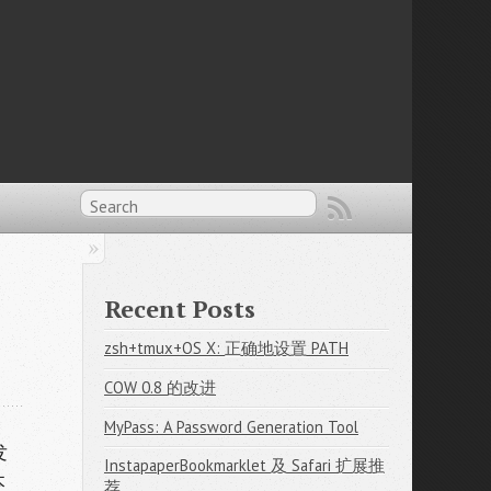
Recent Posts
zsh+tmux+OS X: 正确地设置 PATH
COW 0.8 的改进
MyPass: A Password Generation Tool
发
InstapaperBookmarklet 及 Safari 扩展推
本
荐