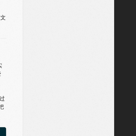
行文
实
些
通过
把