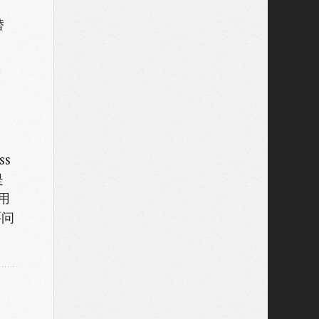
替
6
ss
是
用
要问