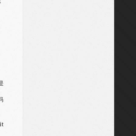
贝
般是
码
t