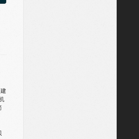
创建
机
简
贝